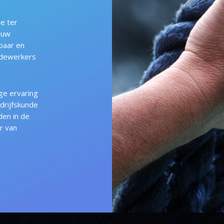
ie ter
 uw
baar en
edewerkers
ge ervaring
edrijfskunde
den in de
r van