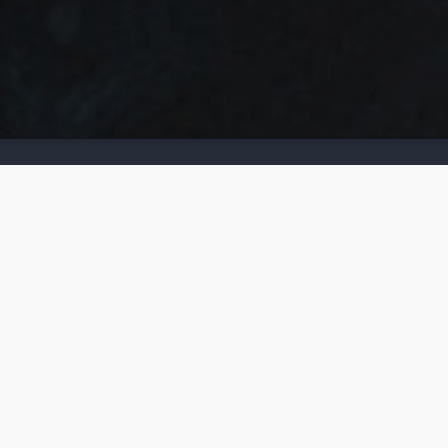
KVK:
84264012
BTW:
NL863151607B01
Copyright © 2021 MFC