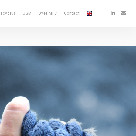
linkedin
email
nscyclus
USM
Over MFC
Contact