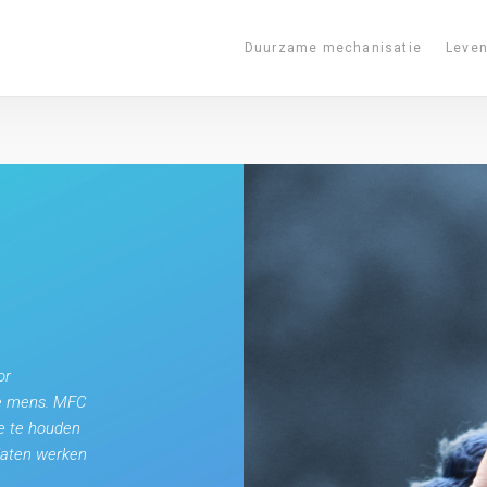
Duurzame mechanisatie
Leve
or
de mens. MFC
le te houden
 laten werken