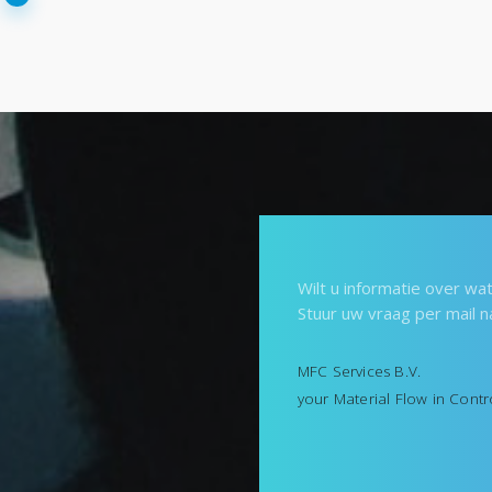
Wilt u informatie over w
Stuur uw vraag per mail n
MFC Services B.V.
your Material Flow in Contr