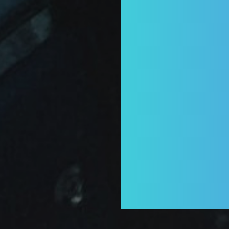
linkedin
phone
email
tel:
+ 31 6 55 828 998
mail:
info@mfcservices.nl