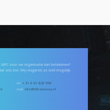
at MFC voor uw organisatie kan betekenen?
aar ons toe. Wij reageren zo snel mogelijk.
tel:
+ 31 6 55 828 998
ol
mail:
info@mfcservices.nl