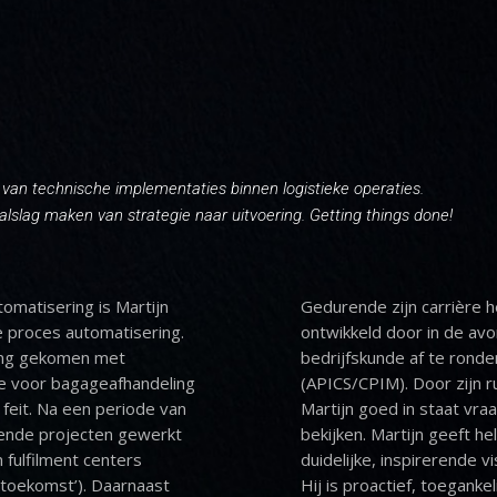
d van technische implementaties binnen logistieke operaties.
aalslag maken van strategie naar uitvoering. Getting things done!
omatisering is Martijn
Gedurende zijn carrière h
 proces automatisering.
ontwikkeld door in de avo
aking gekomen met
bedrijfskunde af te ronden
ie voor bagageafhandeling
(APICS/CPIM). Door zijn r
en feit. Na een periode van
Martijn goed in staat vra
kende projecten gewerkt
bekijken. Martijn geeft he
m fulfilment centers
duidelijke, inspirerende vi
 toekomst’). Daarnaast
Hij is proactief, toegank