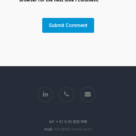
browser for the next time I comment.
linkedin
phone
email
tel:
+ 31 6 55 828 998
mail:
info@mfcservices.nl