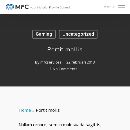
Skip
Menu
to
main
content
Gaming
Uncategorized
Portit mollis
By
mfcservices
22 februari 2013
No Comments
Home
»
Portit mollis
Nullam ornare, sem in malesuada sagittis,