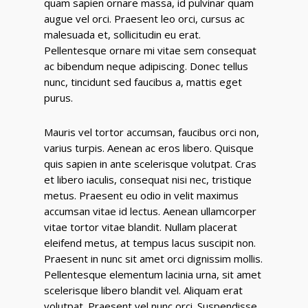
quam sapien ornare massa, id pulvinar quam
augue vel orci. Praesent leo orci, cursus ac
malesuada et, sollicitudin eu erat.
Pellentesque ornare mi vitae sem consequat
ac bibendum neque adipiscing. Donec tellus
nunc, tincidunt sed faucibus a, mattis eget
purus.
Mauris vel tortor accumsan, faucibus orci non,
varius turpis. Aenean ac eros libero. Quisque
quis sapien in ante scelerisque volutpat. Cras
et libero iaculis, consequat nisi nec, tristique
metus. Praesent eu odio in velit maximus
accumsan vitae id lectus. Aenean ullamcorper
vitae tortor vitae blandit. Nullam placerat
eleifend metus, at tempus lacus suscipit non.
Praesent in nunc sit amet orci dignissim mollis.
Pellentesque elementum lacinia urna, sit amet
scelerisque libero blandit vel. Aliquam erat
volutpat. Praesent vel nunc orci. Suspendisse